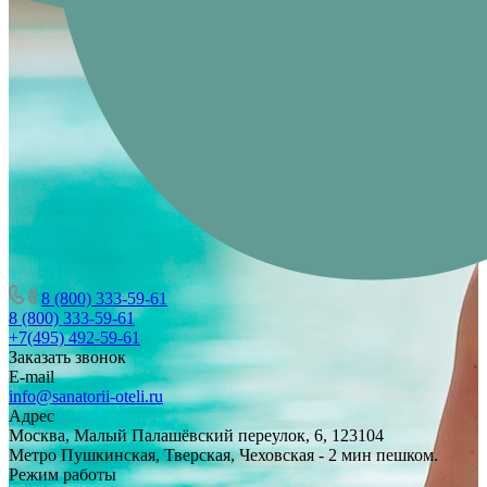
8 (800) 333-59-61
8 (800) 333-59-61
+7(495) 492-59-61
Заказать звонок
E-mail
info@sanatorii-oteli.ru
Адрес
Москва, Малый Палашёвский переулок, 6, 123104
Метро Пушкинская, Тверская, Чеховская - 2 мин пешком.
Режим работы